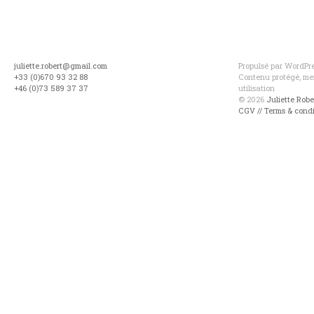
juliette.robert@gmail.com
Propulsé par WordPres
+33 (0)670 93 32 88
Contenu protégé, mer
+46 (0)73 589 37 37
utilisation
© 2026
Juliette Rob
CGV // Terms & condi