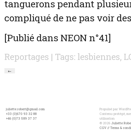
tanguerons pendant plusieurs
compliqué de ne pas voir des
[Publié dans NEON n°41]
Reportages
| Tags:
lesbiennes
,
L
←
juliette.robert@gmail.com
Propulsé par WordPres
+33 (0)670 93 32 88
Contenu protégé, mer
+46 (0)73 589 37 37
utilisation
© 2026
Juliette Rob
CGV // Terms & condi