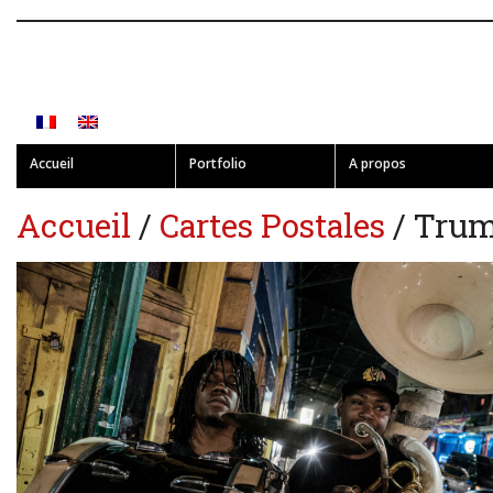
Accueil
Portfolio
A propos
Accueil
/
Cartes Postales
/ Trum