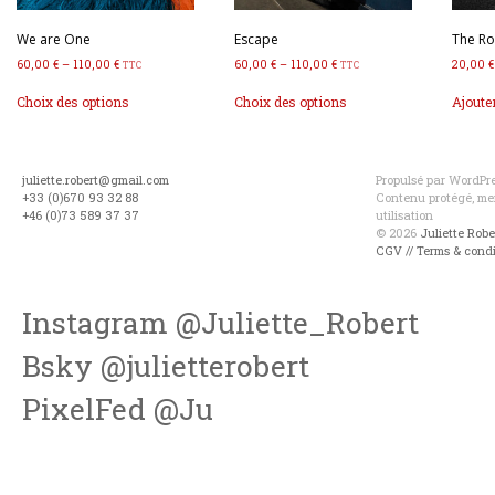
We are One
Escape
The Ro
60,00
€
–
110,00
€
60,00
€
–
110,00
€
20,00
€
TTC
TTC
Ce
Ce
Choix des options
Choix des options
Ajoute
produit
produit
a
a
plusieurs
plusieurs
variations.
variations.
juliette.robert@gmail.com
Propulsé par WordPres
Les
Les
+33 (0)670 93 32 88
Contenu protégé, mer
options
options
+46 (0)73 589 37 37
utilisation
peuvent
peuvent
© 2026
Juliette Rob
être
être
CGV // Terms & condi
choisies
choisies
sur
sur
la
la
Instagram @Juliette_Robert
page
page
du
du
Bsky @julietterobert
produit
produit
PixelFed @Ju