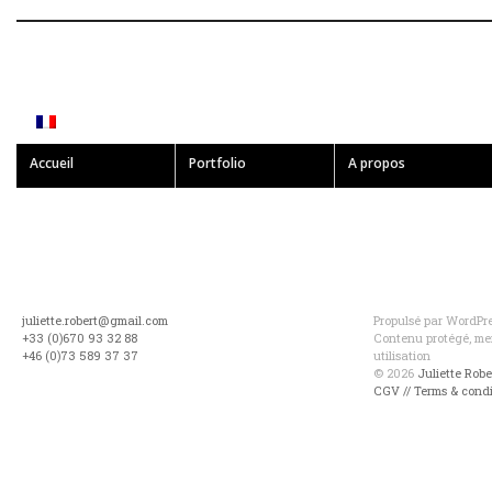
Accueil
Portfolio
A propos
juliette.robert@gmail.com
Propulsé par WordPres
+33 (0)670 93 32 88
Contenu protégé, mer
+46 (0)73 589 37 37
utilisation
© 2026
Juliette Rob
CGV // Terms & condi