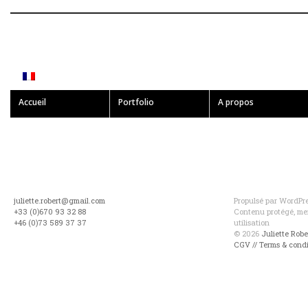
Accueil
Portfolio
A propos
juliette.robert@gmail.com
Propulsé par WordPres
+33 (0)670 93 32 88
Contenu protégé, mer
+46 (0)73 589 37 37
utilisation
© 2026
Juliette Rob
CGV // Terms & condi