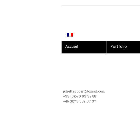
Accueil
Portfolio
juliette.robert@gmail.com
+33 (0)670 93 32 88
+46 (0)73 589 37 37