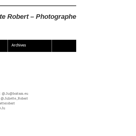
tte Robert – Photographe
Archives
 : @Ju@boitam.eu
 @Juliette_Robert
etterobert
@Ju