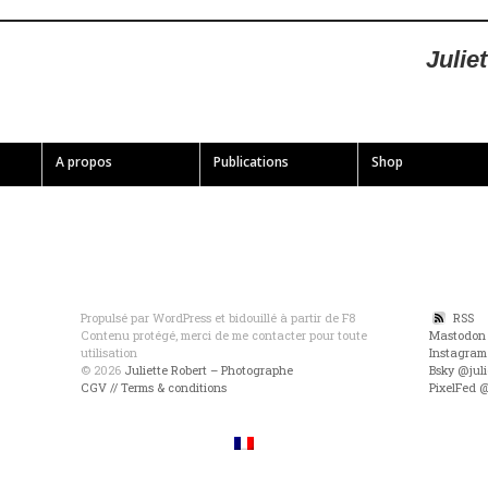
Julie
A propos
Publications
Shop
Propulsé par WordPress et bidouillé à partir de F8
RSS
Contenu protégé, merci de me contacter pour toute
Mastodon
utilisation
Instagram
© 2026
Juliette Robert – Photographe
Bsky @juli
CGV // Terms & conditions
PixelFed 