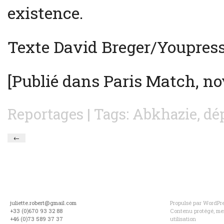
existence.
Texte David Breger/Youpres
[Publié dans Paris Match, n
Reportages
| Tags:
Abkhazie
,
dé
←
juliette.robert@gmail.com
Propulsé par WordPres
+33 (0)670 93 32 88
Contenu protégé, mer
+46 (0)73 589 37 37
utilisation