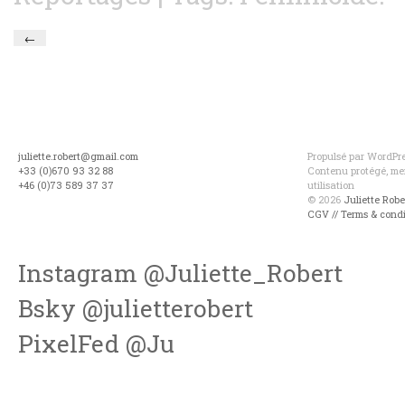
←
juliette.robert@gmail.com
Propulsé par WordPres
+33 (0)670 93 32 88
Contenu protégé, mer
+46 (0)73 589 37 37
utilisation
© 2026
Juliette Rob
CGV // Terms & condi
Instagram @Juliette_Robert
Bsky @julietterobert
PixelFed @Ju