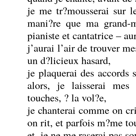
je me tr?mousserai sur l
mani?re que ma grand-m?
pianiste et cantatrice – au
j’aurai l’air de trouver m
un d?licieux hasard,
je plaquerai des accords 
alors, je laisserai mes
touches, ? la vol?e,
je chanterai comme on c
on rit, et parfois m?me t
et, je ne me raserai pas so