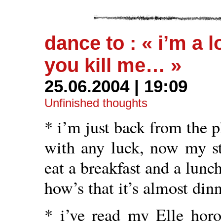
dance to : « i’m a 
you kill me… »
25.06.2004 | 19:09
Unfinished thoughts
* i’m just back from the p
with any luck, now my s
eat a breakfast and a lunch 
how’s that it’s almost din
* i’ve read my Elle horos