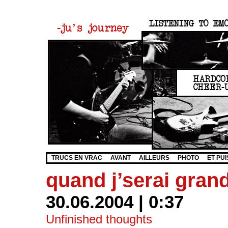
TRUCS EN VRAC
AVANT
AILLEURS
PHOTO
ET PUI
quand j’serai gra
30.06.2004 | 0:37
Unfinished thoughts