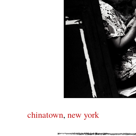
chinatown
,
new york