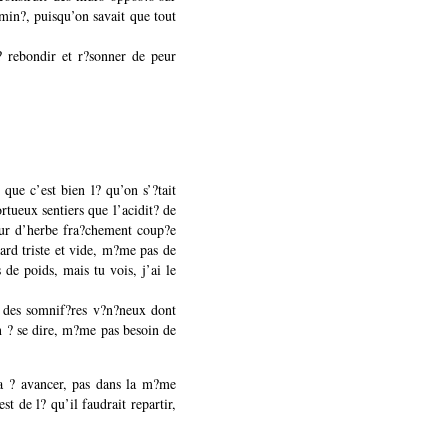
amin?, puisqu’on savait que tout
ss? rebondir et r?sonner de peur
 que c’est bien l? qu’on s’?tait
ortueux sentiers que l’acidit? de
deur d’herbe fra?chement coup?e
gard triste et vide, m?me pas de
de poids, mais tu vois, j’ai le
, des somnif?res v?n?neux dont
en ? se dire, m?me pas besoin de
ra ? avancer, pas dans la m?me
st de l? qu’il faudrait repartir,