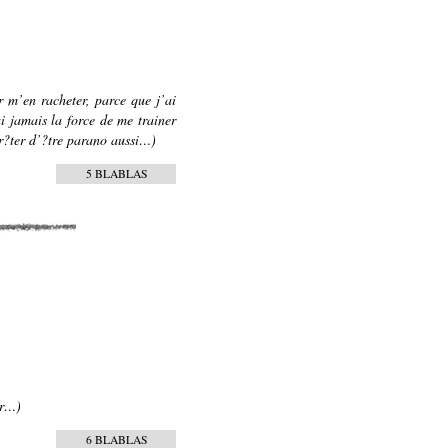
r m’en racheter, parce que j’ai
ai jamais la force de me trainer
rr?ter d’?tre parano aussi…)
5 BLABLAS
er…)
6 BLABLAS