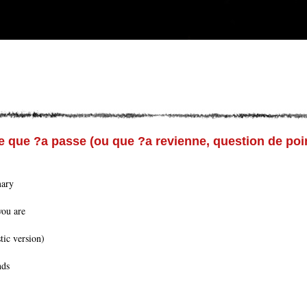
re que ?a passe (ou que ?a revienne, question de poi
mary
you are
tic version)
nds