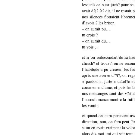
lesquels on s’est juch? pour se
avait d?j? ?t? dit, il ne restait 
nos silences flottaient libreme
d’avoir ? les briser.
– on aurait pu…
tu crois ?
– on aurait du…
tu vois…
et si on redescendait de sa hau
cherch? et trouv?, on ne reconna
l’habitude a pu creuser, les f
apr?s une averse d’?t?, on rega
« pardon », juste « d?sol?e ».
coeur en enclume, et puis les l
nos mensonges sont des v?rit?
l’accoutumance montre la futili
les vomir.
et quand on aura parcouru ass
direction, non, on fera peut-?tr
si on en avait vraiment la volo
alors dis-moi, toi qui sait tout