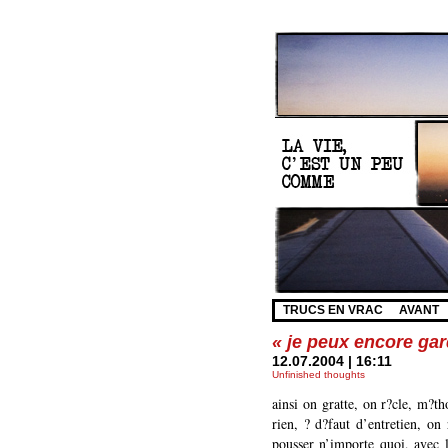
TRUCS EN VRAC
AVANT
« je peux encore ga
12.07.2004 | 16:11
Unfinished thoughts
ainsi on gratte, on r?cle, m?th
rien, ? d?faut d’entretien, on 
pousser n’importe quoi, avec l