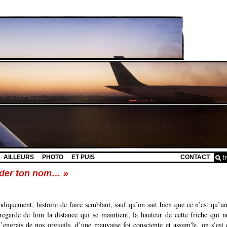
AILLEURS
PHOTO
ET PUIS
CONTACT
rder ton nom… »
odiquement, histoire de faire semblant, sauf qu’on sait bien que ce n’est qu’un
regarde de loin la distance qui se maintient, la hauteur de cette friche qui n
’engrais de nos orgueils, d’une mauvaise foi consciente et assum?e, on s’est