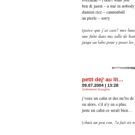
ben & jason – a star in nobody’
damien rice – cannonball
an pierle – sorry
(parce que j’ai cass? mes lune
une fuite dans ma salle de bain
jusqu’au labo pour y poser les 
petit dej’ au lit…
09.07.2004 | 13:28
Unfinished thoughts
j’veux un calin et des nu?es de 
ou alors, s’il n’y en a plus,
juste un calin ce serait bien…
(chuis un peu con, ?a fait six 