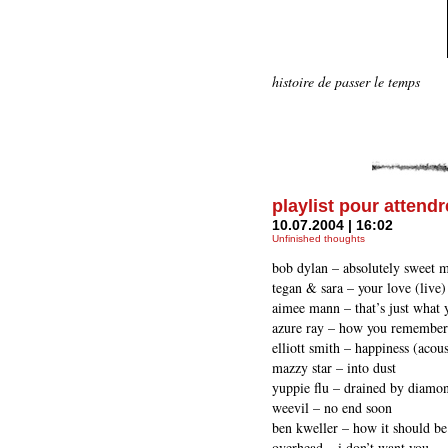
histoire de passer le temps
playlist pour attend
10.07.2004 | 16:02
Unfinished thoughts
bob dylan – absolutely sweet 
tegan & sara – your love (live)
aimee mann – that’s just what 
azure ray – how you remember
elliott smith – happiness (acous
mazzy star – into dust
yuppie flu – drained by diamo
weevil – no end soon
ben kweller – how it should be
overhead – i don’t want you