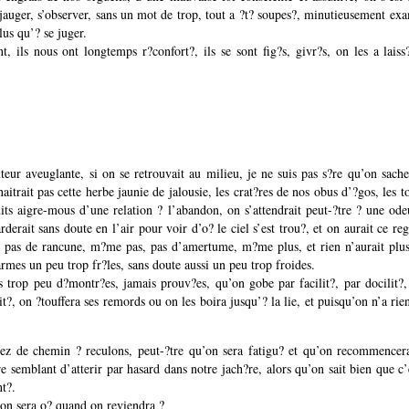
 jauger, s’observer, sans un mot de trop, tout a ?t? soupes?, minutieusement ex
plus qu’? se juger.
nt, ils nous ont longtemps r?confort?, ils se sont fig?s, givr?s, on les a lai
teur aveuglante, si on se retrouvait au milieu, je ne suis pas s?re qu’on sache
itrait pas cette herbe jaunie de jalousie, les crat?res de nos obus d’?gos, les t
ruits aigre-mous d’une relation ? l’abandon, on s’attendrait peut-?tre ? une o
rderait sans doute en l’air pour voir d’o? le ciel s’est trou?, et on aurait ce re
 pas de rancune, m?me pas, pas d’amertume, m?me plus, et rien n’aurait plus 
armes un peu trop fr?les, sans doute aussi un peu trop froides.
s trop peu d?montr?es, jamais prouv?es, qu’on gobe par facilit?, par docilit?
t?, on ?touffera ses remords ou on les boira jusqu’? la lie, et puisqu’on n’a ri
ez de chemin ? reculons, peut-?tre qu’on sera fatigu? et qu’on recommence
e semblant d’atterir par hasard dans notre jach?re, alors qu’on sait bien que c’e
nt?.
, on sera o? quand on reviendra ?