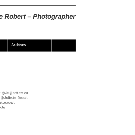
te Robert – Photographer
Archives
 : @Ju@boitam.eu
 @Juliette_Robert
etterobert
@Ju