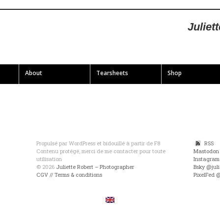
Juliet
About
Tearsheets
Shop
Propulsé par WordPress et bidouillé à partir de F8
RSS
Contenu protégé, merci de me contacter pour toute
Mastodon
utilisation
Instagram
© 2026
Juliette Robert – Photographer
Bsky @juli
CGV // Terms & conditions
PixelFed 