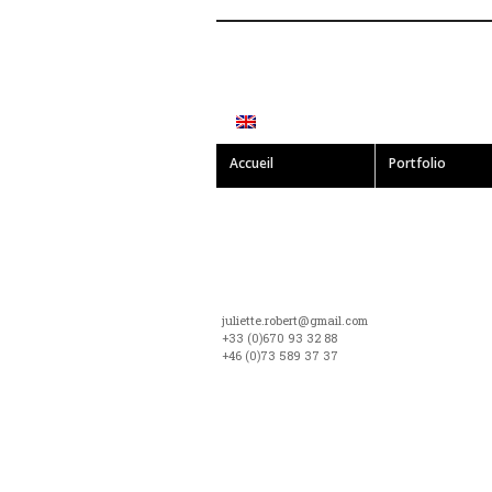
Accueil
Portfolio
juliette.robert@gmail.com
+33 (0)670 93 32 88
+46 (0)73 589 37 37