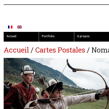
Accueil
Portfolio
A propos
Accueil
/
Cartes Postales
/ Nom