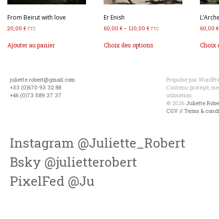
From Beirut with love
Er Enish
L’Arch
20,00
€
60,00
€
–
110,00
€
60,00
€
TTC
TTC
Ce
Ajouter au panier
Choix des options
Choix 
produit
a
plusieurs
variations.
juliette.robert@gmail.com
Propulsé par WordPres
Les
+33 (0)670 93 32 88
Contenu protégé, mer
options
+46 (0)73 589 37 37
utilisation
peuvent
© 2026
Juliette Rob
être
CGV // Terms & condi
choisies
sur
la
Instagram @Juliette_Robert
page
du
Bsky @julietterobert
produit
PixelFed @Ju