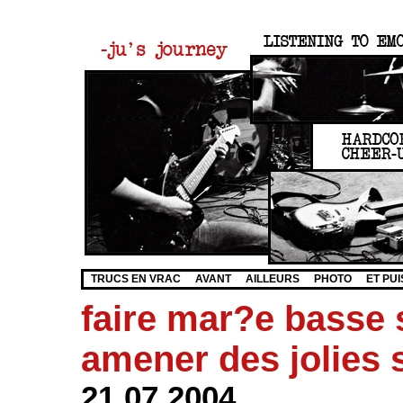
TRUCS EN VRAC
AVANT
AILLEURS
PHOTO
ET PUI
faire mar?e basse 
amener des jolies 
21.07.2004