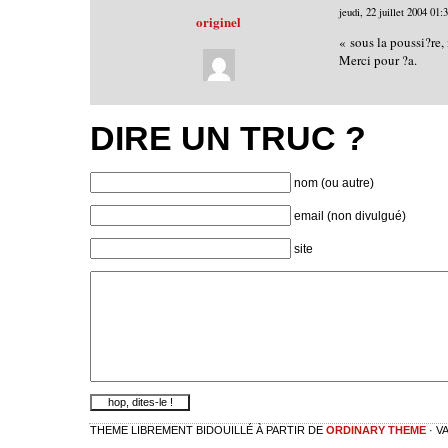
jeudi, 22 juillet 2004
01:
originel
« sous la poussi?re,
Merci pour ?a.
DIRE UN TRUC ?
nom (ou autre)
email (non divulgué)
site
THEME LIBREMENT BIDOUILLÉ À PARTIR DE
ORDINARY THEME
· V