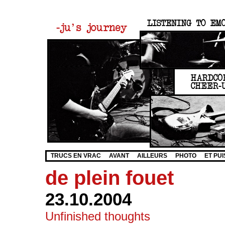
TRUCS EN VRAC
AVANT
AILLEURS
PHOTO
ET PUI
de plein fouet
23.10.2004
Unfinished thoughts