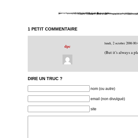
1 PETIT COMMENTAIRE
lundi, 2 octobre 2006
00:
dpc
(But it’s always a pl
DIRE UN TRUC ?
nom (ou autre)
email (non divulgué)
site