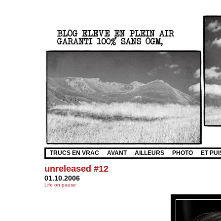
TRUCS EN VRAC
AVANT
AILLEURS
PHOTO
ET PUI
unreleased #12
01.10.2006
Life on pause