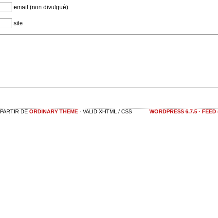
email (non divulgué)
site
 PARTIR DE
ORDINARY THEME
· VALID XHTML / CSS
WORDPRESS 6.7.5
·
FEED 