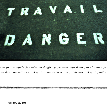
ntemps… et apr?s, je croise les doigts…je ne serai sans doute pas l? quand je v
is ou dans une autre vie…et apr?s… apr?s ?a sera le printemps… et apr?s, autr
nom (ou autre)