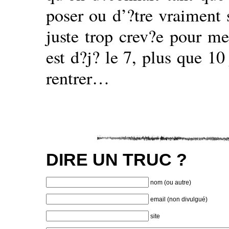
poser ou d’?tre vraiment s
juste trop crev?e pour me
est d?j? le 7, plus que 10
rentrer…
DIRE UN TRUC ?
nom (ou autre)
email (non divulgué)
site