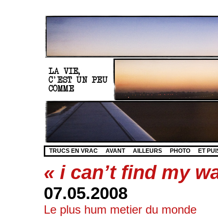
TRUCS EN VRAC
AVANT
AILLEURS
PHOTO
ET PUI
« i can’t find my 
07.05.2008
Le plus hum metier du monde