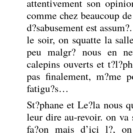
attentivement son opinion
comme chez beaucoup de b
d?sabusement est assum?.
le soir, on squatte la sa
peu malgr? nous en ne
calepins ouverts et t?l?p
pas finalement, m?me po
fatigu?s…
St?phane et Le?la nous qu
leur dire au-revoir. on va
fa?on mais d’ici l?, o