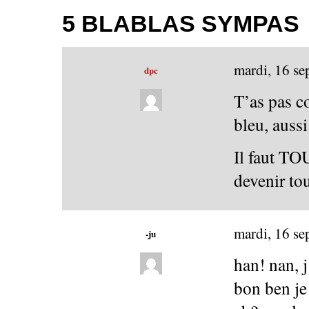
5 BLABLAS SYMPAS
mardi, 16 s
dpc
T’as pas co
bleu, aussi
Il faut TO
devenir tou
mardi, 16 s
-ju
han! nan, j
bon ben je