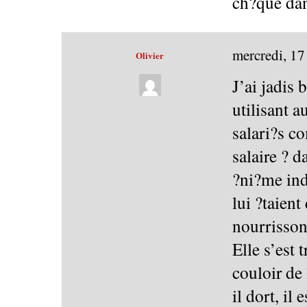
ch?que dan
mercredi, 1
Olivier
J’ai jadis
utilisant a
salari?s c
salaire ? d
?ni?me in
lui ?taien
nourrisson
Elle s’est 
couloir de 
il dort, il