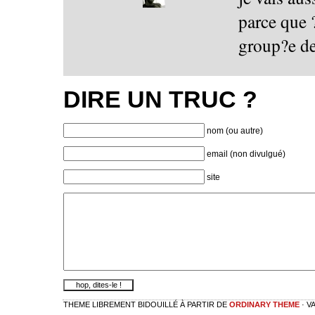
parce que 
group?e de
DIRE UN TRUC ?
nom (ou autre)
email (non divulgué)
site
THEME LIBREMENT BIDOUILLÉ À PARTIR DE
ORDINARY THEME
· V