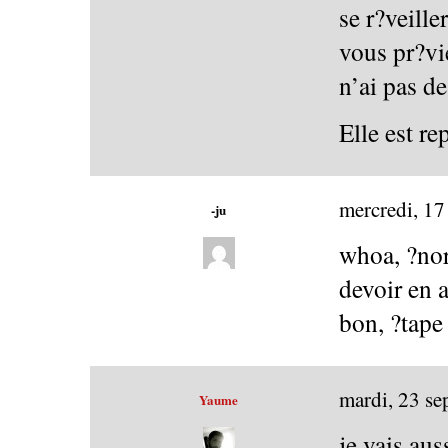
se r?veille
vous pr?vie
n’ai pas d
Elle est re
mercredi, 1
-ju
whoa, ?no
devoir en a
bon, ?tape
mardi, 23 s
Yaume
je vais au