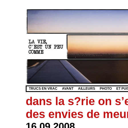
TRUCS EN VRAC
AVANT
AILLEURS
PHOTO
ET PUI
dans la s?rie on s
des envies de meu
16.09.2008