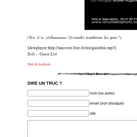
(Yes, it is, yiiihaaaaaa !)(viendez nombreux les gens !)
[dewplayer:http://uncover.free.fr/zix/guestlist.mp3]
Eels – Guest List
Nuit de la photo
DIRE UN TRUC ?
nom (ou autre)
email (non divulgué)
site