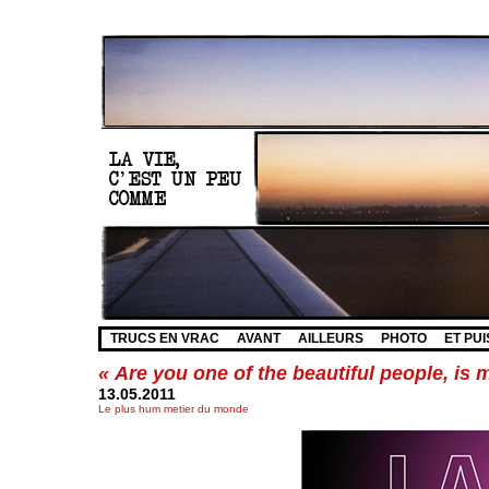
TRUCS EN VRAC
AVANT
AILLEURS
PHOTO
ET PUI
« Are you one of the beautiful people, is 
13.05.2011
Le plus hum metier du monde