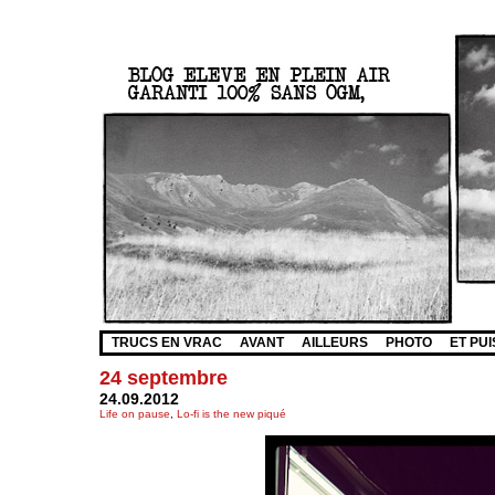
TRUCS EN VRAC
AVANT
AILLEURS
PHOTO
ET PUI
24 septembre
24.09.2012
Life on pause
,
Lo-fi is the new piqué