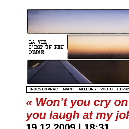
TRUCS EN VRAC
AVANT
AILLEURS
PHOTO
ET PUI
« Won’t you cry on
you laugh at my jo
19.12.2009 | 18:31