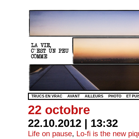
TRUCS EN VRAC
AVANT
AILLEURS
PHOTO
ET PUI
22 octobre
22.10.2012 | 13:32
Life on pause
,
Lo-fi is the new pi