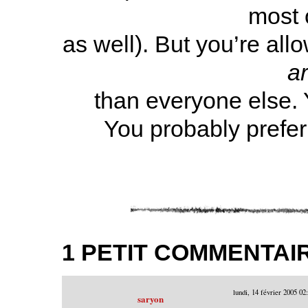
most 
as well). But you’re all
a
than everyone else. Y
You probably prefer v
1 PETIT COMMENTAI
lundi, 14 février 2005
02
saryon