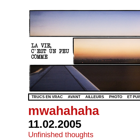
TRUCS EN VRAC
AVANT
AILLEURS
PHOTO
ET PUI
mwahahaha
11.02.2005
Unfinished thoughts