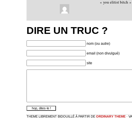
« you elitist bitch
DIRE UN TRUC ?
nom (ou autre)
email (non divulgué)
site
THEME LIBREMENT BIDOUILLÉ À PARTIR DE
ORDINARY THEME
· V