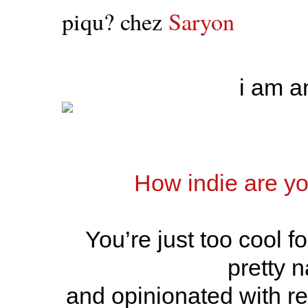
piqu? chez
Saryon
i am a
How indie are y
You’re just too cool f
pretty 
and opinionated with r