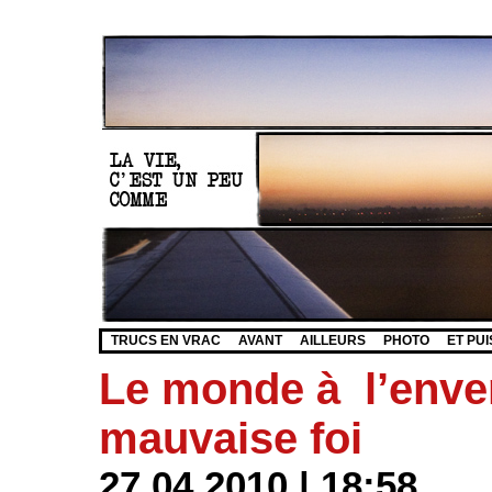
TRUCS EN VRAC
AVANT
AILLEURS
PHOTO
ET PUI
Le monde à l’enver
mauvaise foi
27.04.2010 | 18:58