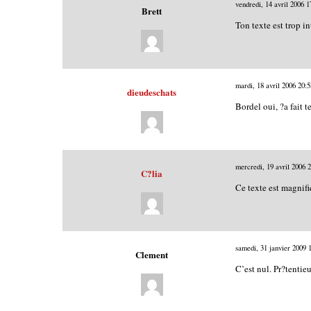
vendredi, 14 avril 2006
1
Brett
Ton texte est trop in
mardi, 18 avril 2006
20:5
dieudeschats
Bordel oui, ?a fait
mercredi, 19 avril 2006
2
C?lia
Ce texte est magnif
samedi, 31 janvier 2009
Clement
C’est nul. Pr?tentieu