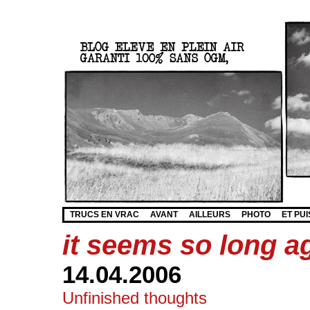
TRUCS EN VRAC
AVANT
AILLEURS
PHOTO
ET PUI
it seems so long a
14.04.2006
Unfinished thoughts