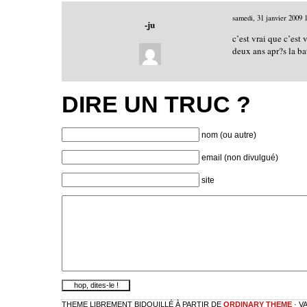
samedi, 31 janvier 2009
-ju
c’est vrai que c’est
deux ans apr?s la ba
DIRE UN TRUC ?
nom (ou autre)
email (non divulgué)
site
THEME LIBREMENT BIDOUILLÉ À PARTIR DE
ORDINARY THEME
· V