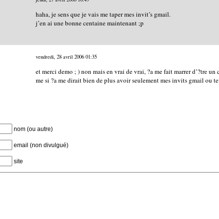
haha, je sens que je vais me taper mes invit’s gmail.
j’en ai une bonne centaine maintenant ;p
vendredi, 28 avril 2006
01:35
et merci demo ; ) non mais en vrai de vrai, ?a me fait marrer d’?tre 
me si ?a me dirait bien de plus avoir seulement mes invits gmail ou tex
nom (ou autre)
email (non divulgué)
site