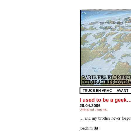
TRUCS EN VRAC
AVANT
I used to be a geek
26.04.2006
Unfinished thoughts
… and my brother never forgot 
joachim dit :