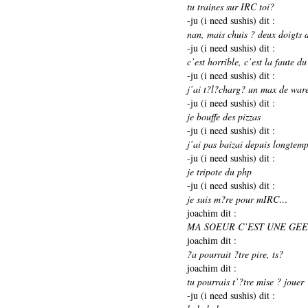
tu traines sur IRC toi?
-ju (i need sushis) dit :
nan, mais chuis ? deux doigts 
-ju (i need sushis) dit :
c’est horrible, c’est la faute 
-ju (i need sushis) dit :
j’ai t?l?charg? un max de war
-ju (i need sushis) dit :
je bouffe des pizzas
-ju (i need sushis) dit :
j’ai pas baizai depuis longtem
-ju (i need sushis) dit :
je tripote du php
-ju (i need sushis) dit :
je suis m?re pour mIRC…
joachim dit :
MA SOEUR C’EST UNE GE
joachim dit :
?a pourrait ?tre pire, ts?
joachim dit :
tu pourrais t’?tre mise ? jou
-ju (i need sushis) dit :