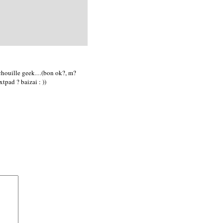
un chouille geek…(bon ok?, m?
tpad ? baizai : ))