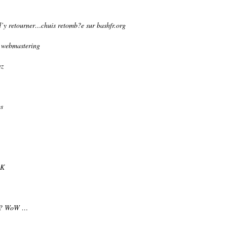
d’y retourner…chuis retomb?e sur bashfr.org
du webmastering
ez
ps
EK
er ? WoW …