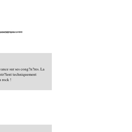
avance sur ses cong?n?res. La
contr?lent techniquement
u rock !