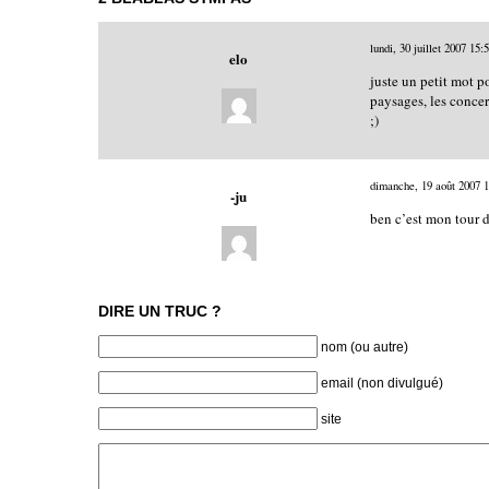
lundi, 30 juillet 2007
15:
elo
juste un petit mot p
paysages, les concert
;)
dimanche, 19 août 2007
1
-ju
ben c’est mon tour 
DIRE UN TRUC ?
nom (ou autre)
email (non divulgué)
site