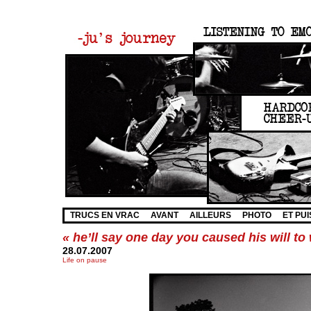
TRUCS EN VRAC
AVANT
AILLEURS
PHOTO
ET PUI
« he’ll say one day you caused his will t
28.07.2007
Life on pause