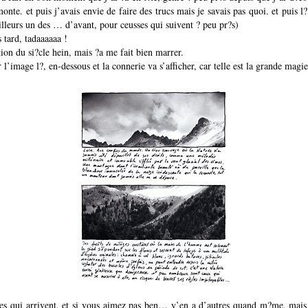
onte. et puis j’avais envie de faire des trucs mais je savais pas quoi. et puis l?
’ailleurs un des … d’avant, pour ceusses qui suivent ? peu pr?s)
 tard, tadaaaaaa !
tion du si?cle hein, mais ?a me fait bien marrer.
 l’image l?, en-dessous et la connerie va s’afficher, car telle est la grande magi
tres qui arrivent. et si vous aimez pas ben… y’en a d’autres quand m?me. mais