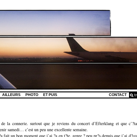
AILLEURS
PHOTO
ET PUIS
CONTACT
e de la connerie. surtout que je reviens du concert d’Efterklang et que c’?t
venir samedi… c’est un peu une excellente semaine.
 ?a fait un bon moment que j’ai ?a en t?te, genre ? peu pr?s depuis que j’ai d?