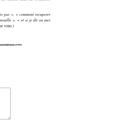
ais pas », « comment recuperer
uille », « et si je dit ou mes
our vous.)