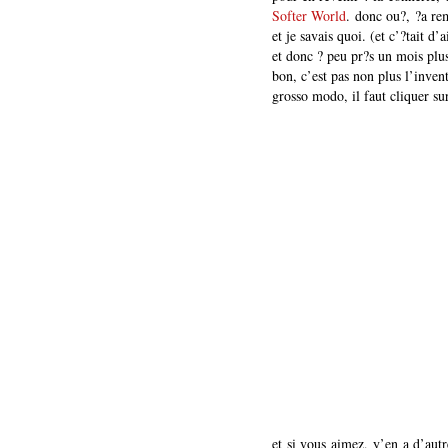
Softer World
. donc ou?, ?a rem
et je savais quoi. (et c’?tait d
et donc ? peu pr?s un mois plus
bon, c’est pas non plus l’inven
grosso modo, il faut cliquer sur
et si vous aimez, y’en a d’au