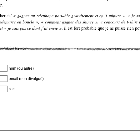
r.
echerch?
« gagner un telephone portable gratuitement et en 5 minute », « je s
edemarre en boucle », « comment gagner des shiney », « concours de t-shirt mo
et « je sais pas ce dont j’ai envie »
, il est fort probable que je ne puisse rien p
nom (ou autre)
email (non divulgué)
site