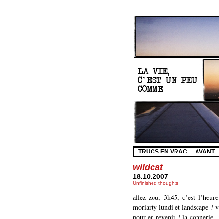
TRUCS EN VRAC
AVANT
wildcat
18.10.2007
Unfinished thoughts
allez zou, 3h45, c’est l’heur
moriarty lundi et landscape ? 
pour en revenir ? la connerie,