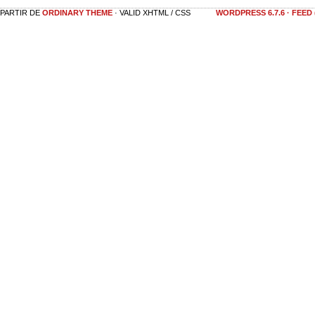
 PARTIR DE
ORDINARY THEME
· VALID XHTML / CSS
WORDPRESS 6.7.6
·
FEED 