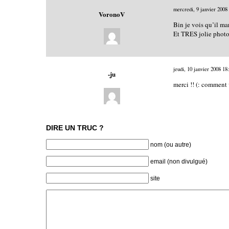
mercredi, 9 janvier 2008
VoronoV
Bin je vois qu’il ma
Et TRES jolie photo
jeudi, 10 janvier 2008
18
-ju
merci !! (: comment 
DIRE UN TRUC ?
nom (ou autre)
email (non divulgué)
site