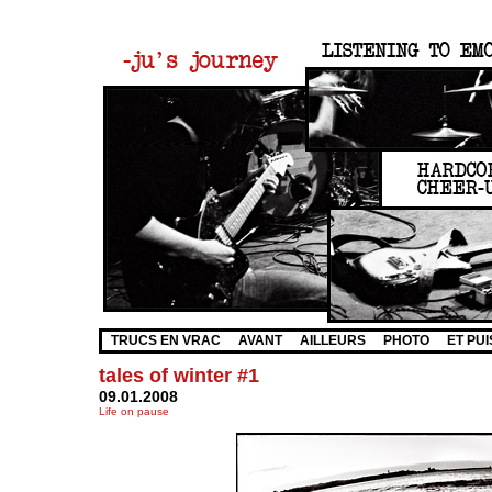
TRUCS EN VRAC
AVANT
AILLEURS
PHOTO
ET PUI
tales of winter #1
09.01.2008
Life on pause