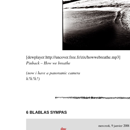
[dewplayer:http://uncover.free.fr/zix/howwebreathe.mp3]
Pinback – How we breathe
(now i have a panoramic camera
h?h?h?)
6 BLABLAS SYMPAS
mercredi, 9 janvier 2008
dpc