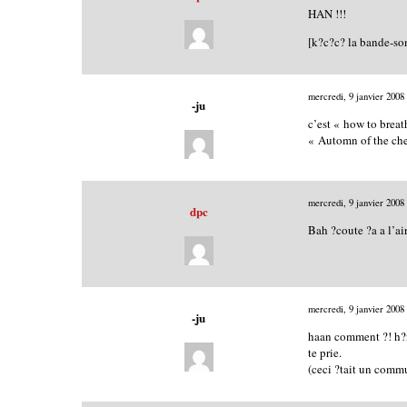
HAN !!!
[k?c?c? la bande-so
mercredi, 9 janvier 2008
-ju
c’est « how to brea
« Automn of the che
mercredi, 9 janvier 2008
dpc
Bah ?coute ?a a l’air
mercredi, 9 janvier 2008
-ju
haan comment ?! h?r?
te prie.
(ceci ?tait un comm