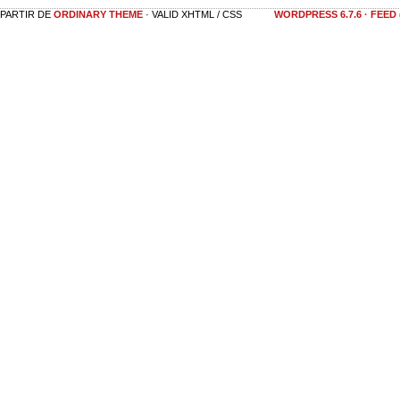
 PARTIR DE
ORDINARY THEME
· VALID XHTML / CSS
WORDPRESS 6.7.6
·
FEED 