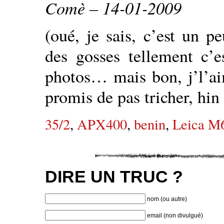
Comè – 14-01-2009
(oué, je sais, c’est un p
des gosses tellement c’es
photos… mais bon, j’l’aim
promis de pas tricher, hin
35/2
,
APX400
,
benin
,
Leica M
DIRE UN TRUC ?
nom (ou autre)
email (non divulgué)