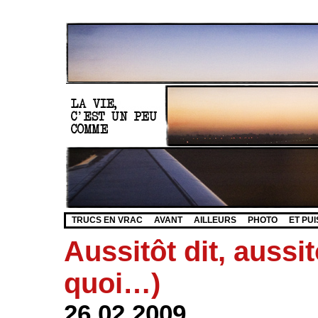
TRUCS EN VRAC
AVANT
AILLEURS
PHOTO
ET PUI
Aussitôt dit, aussit
quoi…)
26.02.2009