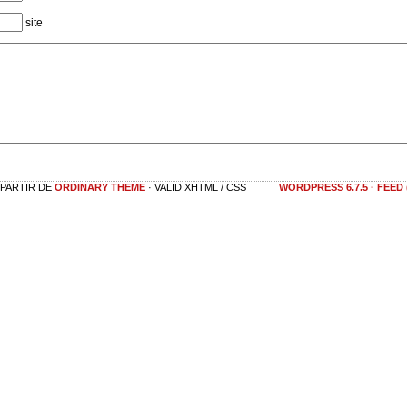
site
 PARTIR DE
ORDINARY THEME
· VALID XHTML / CSS
WORDPRESS 6.7.5
·
FEED 