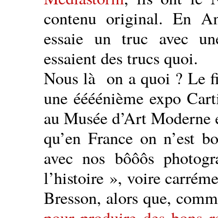
contenu original. En An
essaie un truc avec une
essaient des trucs quoi.
Nous là on a quoi ? Le fig
une éééénième expo Cartie
au Musée d’Art Moderne e
qu’en France on n’est b
avec nos bôôôs photogr
l’histoire », voire carrém
Bresson, alors que, com
pour produire des bons r