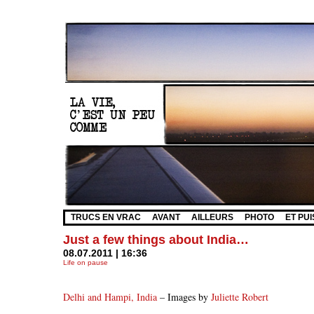
TRUCS EN VRAC
AVANT
AILLEURS
PHOTO
ET PUI
Just a few things about India…
08.07.2011 | 16:36
Life on pause
Delhi and Hampi, India
– Images by
Juliette Robert