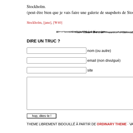
Stockholm.
(peut-être bien que je vais faire une galerie de snapshots d
Stockholm
,
[jane]
,
[W40]
DIRE UN TRUC ?
nom (ou autre)
email (non divulgué)
site
THEME LIBREMENT BIDOUILLÉ À PARTIR DE
ORDINARY THEME
· V