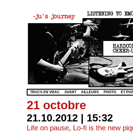
TRUCS EN VRAC
AVANT
AILLEURS
PHOTO
ET PUI
21 octobre
21.10.2012 | 15:32
Life on pause
,
Lo-fi is the new pi